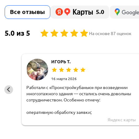
Все отзывы
5.0
5.0 из 5
На основе 87 оценок
ИГОРЬ Т.
16 марта 2026
Работали с «Промстройкубанью» при возведении
многоэтажного здания — остались очень довольны
сотрудничеством. Особенно отмечу:
оперативную обработку заявки;
Яндекс карты
чёткую логистику и соблюдение сроков доставки;
грамотную техническую поддержку — специалисты