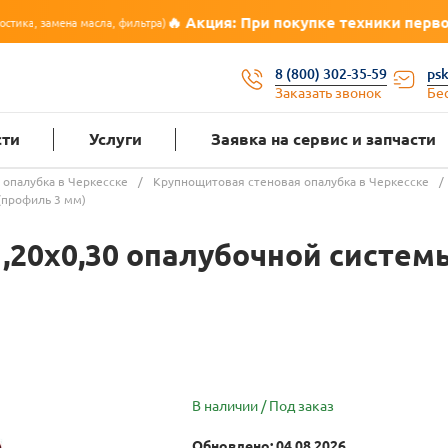
🔥 Акция: При покупке техники первое ТО в подарок 
фильтра)
8 (800) 302-35-59
ps
Заказать звонок
Бе
сти
Услуги
Заявка на сервис и запчасти
 опалубка в Черкесске
/
Крупнощитовая стеновая опалубка в Черкесске
/
(профиль 3 мм)
,20х0,30 опалубочной систем
В наличии / Под заказ
Обновлено: 04.08.2026