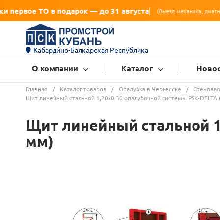
подарок — до 31 августа
(Выезд механика, диагностика, замена масла, 
Кабарди́но-Балка́рская Респу́блика
О компании
Каталог
Ново
Главная
/
Каталог товаров
/
Опалубка в Черкесске
/
Стеновая
Щит линейный стальной 1,20х0,30 опалубочной системы PSK-DELTA 
Щит линейный стальной 1
мм)