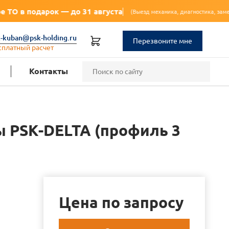
— до 31 августа
🔥
(Выезд механика, диагностика, замена масла, фильтра)
k-kuban@psk-holding.ru
Перезвоните мне
сплатный расчет
Контакты
ы PSK-DELTA (профиль 3
Цена по запросу