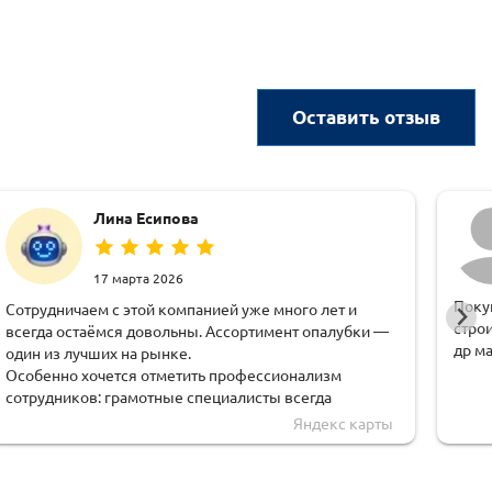
Оставить отзыв
Лина Есипова
17 марта 2026
Поку
Сотрудничаем с этой компанией уже много лет и
стро
всегда остаёмся довольны. Ассортимент опалубки —
др м
один из лучших на рынке.
Особенно хочется отметить профессионализм
сотрудников: грамотные специалисты всегда
помогут с расчётами, подскажут оптимальные
Яндекс карты
решения и поддержат на всех этапах.
Отдельная благодарность менеджеру Екатерине,
всегда очень вежлива и оперативна.