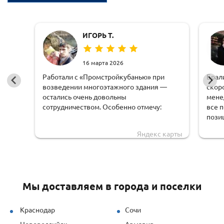
ИГОРЬ Т.
16 марта 2026
Работали с «Промстройкубанью» при
Брал
возведении многоэтажного здания —
скор
остались очень довольны
мене
сотрудничеством. Особенно отмечу:
все 
пози
оперативную обработку заявки;
чем 
Яндекс карты
доста
чёткую логистику и соблюдение сроков
обору
доставки;
удоб
грамотную техническую поддержку —
Мы доставляем в города и поселки
специалисты быстро рассчитывали
нагрузки и предлагали решения под
наши задачи.
Краснодар
Сочи