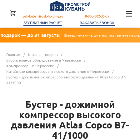
psk-kuban@psk-holding.ru
8-800-302-35-59
БЕСПЛАТНЫЙ РАСЧЕТ
ЗАКАЗАТЬ ЗВОНОК
 31 августа
🔥 Акц
(Выезд механика, диагностика, замена масла, фильтра)
Главная
/
Каталог товаров
/
Строительное оборудование в Черкесске
/
Компрессоры в Черкесске
/
Китайские компрессоры высокого давления в Черкесске
/
Бустер - дожимной компрессор высокого давления Atlas Copco B7-
41/1000
Бустер - дожимной
компрессор высокого
давления Atlas Copco B7-
41/1000