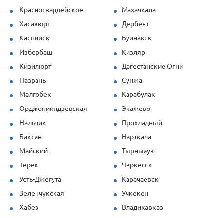
Красногвардейское
Махачкала
Хасавюрт
Дербент
Каспийск
Буйнакск
Избербаш
Кизляр
Кизилюрт
Дагестанские Огни
Назрань
Сунжа
Малгобек
Карабулак
Орджоникидзевская
Экажево
Нальчик
Прохладный
Баксан
Нарткала
Майский
Тырныауз
Терек
Черкесск
Усть-Джегута
Карачаевск
Зеленчукская
Учкекен
Хабез
Владикавказ