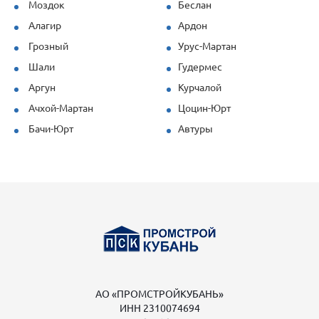
Моздок
Беслан
Алагир
Ардон
Грозный
Урус-Мартан
Шали
Гудермес
Аргун
Курчалой
Ачхой-Мартан
Цоцин-Юрт
Бачи-Юрт
Автуры
АО «ПРОМСТРОЙКУБАНЬ»
ИНН 2310074694