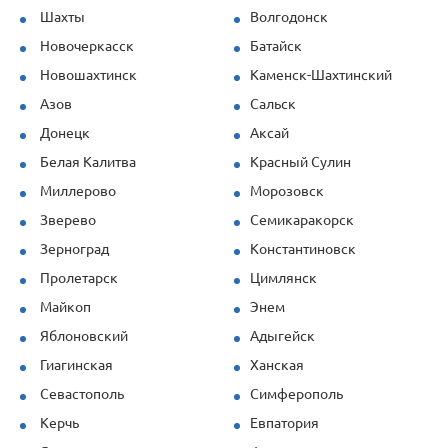
Шахты
Волгодонск
Новочеркасск
Батайск
Новошахтинск
Каменск-Шахтинский
Азов
Сальск
Донецк
Аксай
Белая Калитва
Красный Сулин
Миллерово
Морозовск
Зверево
Семикаракорск
Зерноград
Константиновск
Пролетарск
Цимлянск
Майкоп
Энем
Яблоновский
Адыгейск
Гиагинская
Ханская
Севастополь
Симферополь
Керчь
Евпатория