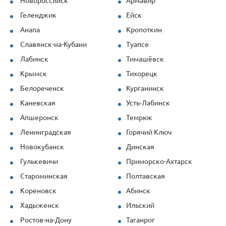
Новороссийск
Армавир
Продукция (опалубка перекрытий и
стеновая) показала себя отлично даже
Геленджик
Ейск
при повышенных нагрузках. Спасибо за
Анапа
Кропоткин
профессионализм!
Славянск-на-Кубани
Туапсе
Лабинск
Тимашёвск
Крымск
Тихорецк
Белореченск
Курганинск
Каневская
Усть-Лабинск
Апшеронск
Темрюк
Ленинградская
Горячий Ключ
Новокубанск
Динская
Гулькевичи
Приморско-Ахтарск
Староминская
Полтавская
Кореновск
Абинск
Хадыженск
Ильский
Ростов-на-Дону
Таганрог