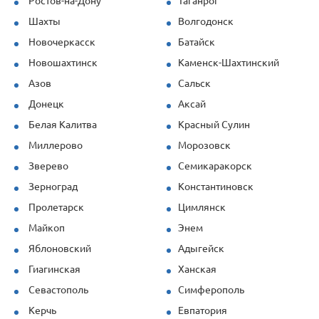
Ростов-на-Дону
Таганрог
Шахты
Волгодонск
Новочеркасск
Батайск
Новошахтинск
Каменск-Шахтинский
Азов
Сальск
Донецк
Аксай
Белая Калитва
Красный Сулин
Миллерово
Морозовск
Зверево
Семикаракорск
Зерноград
Константиновск
Пролетарск
Цимлянск
Майкоп
Энем
Яблоновский
Адыгейск
Гиагинская
Ханская
Севастополь
Симферополь
Керчь
Евпатория