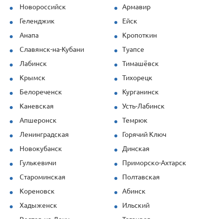
Новороссийск
Армавир
Продукция (опалубка перекрытий и
стеновая) показала себя отлично даже
Геленджик
Ейск
при повышенных нагрузках. Спасибо за
Анапа
Кропоткин
профессионализм!
Славянск-на-Кубани
Туапсе
Лабинск
Тимашёвск
Крымск
Тихорецк
Белореченск
Курганинск
Каневская
Усть-Лабинск
Апшеронск
Темрюк
Ленинградская
Горячий Ключ
Новокубанск
Динская
Гулькевичи
Приморско-Ахтарск
Староминская
Полтавская
Кореновск
Абинск
Хадыженск
Ильский