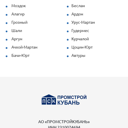
Моздок
Беслан
Алагир
Ардон
Грозный
Урус-Мартан
Шали
Гудермес
Аргун
Курчалой
Ачхой-Мартан
Цоцин-Юрт
Бачи-Юрт
Автуры
АО «ПРОМСТРОЙКУБАНЬ»
ИНН 2310074694