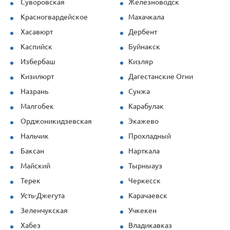
Суворовская
Железноводск
Красногвардейское
Махачкала
Хасавюрт
Дербент
Каспийск
Буйнакск
Избербаш
Кизляр
Кизилюрт
Дагестанские Огни
Назрань
Сунжа
Малгобек
Карабулак
Орджоникидзевская
Экажево
Нальчик
Прохладный
Баксан
Нарткала
Майский
Тырныауз
Терек
Черкесск
Усть-Джегута
Карачаевск
Зеленчукская
Учкекен
Хабез
Владикавказ