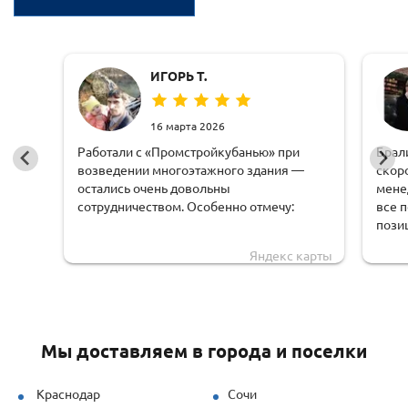
ИГОРЬ Т.
16 марта 2026
Работали с «Промстройкубанью» при
Брал
возведении многоэтажного здания —
скор
остались очень довольны
мене
сотрудничеством. Особенно отмечу:
все 
пози
оперативную обработку заявки;
чем 
Яндекс карты
доста
чёткую логистику и соблюдение сроков
обору
доставки;
удоб
грамотную техническую поддержку —
Мы доставляем в города и поселки
специалисты быстро рассчитывали
нагрузки и предлагали решения под
наши задачи.
Краснодар
Сочи