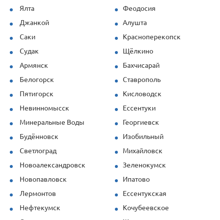
Ялта
Феодосия
Джанкой
Алушта
Саки
Красноперекопск
Судак
Щёлкино
Армянск
Бахчисарай
Белогорск
Ставрополь
Пятигорск
Кисловодск
Невинномысск
Ессентуки
Минеральные Воды
Георгиевск
Будённовск
Изобильный
Светлоград
Михайловск
Новоалександровск
Зеленокумск
Новопавловск
Ипатово
Лермонтов
Ессентукская
Нефтекумск
Кочубеевское