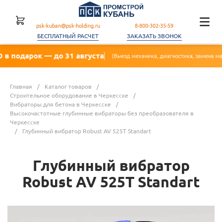
psk-kuban@psk-holding.ru
8-800-302-35-59
БЕСПЛАТНЫЙ РАСЧЕТ
ЗАКАЗАТЬ ЗВОНОК
к — до 31 августа
(Выезд механика, диагностика, замена масла, фильтра)
Главная
/
Каталог товаров
/
Строительное оборудование в Черкесске
/
Вибраторы для бетона в Черкесске
/
Высокочастотные глубинные вибраторы без преобразователя в
Черкесске
/
Глубинный вибратор Robust AV 525T Standart
Глубинный вибратор
Robust AV 525T Standart