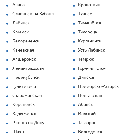
при повышенных нагрузках. Спасибо за
Анапа
Кропоткин
профессионализм!
Славянск-на-Кубани
Туапсе
Лабинск
Тимашёвск
Крымск
Тихорецк
Белореченск
Курганинск
Каневская
Усть-Лабинск
Апшеронск
Темрюк
Ленинградская
Горячий Ключ
Новокубанск
Динская
Гулькевичи
Приморско-Ахтарск
Староминская
Полтавская
Кореновск
Абинск
Хадыженск
Ильский
Ростов-на-Дону
Таганрог
Шахты
Волгодонск