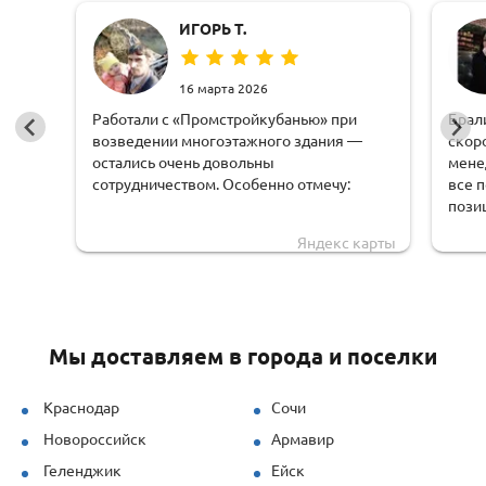
ИГОРЬ Т.
16 марта 2026
Работали с «Промстройкубанью» при
Брал
возведении многоэтажного здания —
скор
остались очень довольны
мене
сотрудничеством. Особенно отмечу:
все 
пози
оперативную обработку заявки;
чем 
Яндекс карты
доста
чёткую логистику и соблюдение сроков
обору
доставки;
удоб
грамотную техническую поддержку —
Мы доставляем в города и поселки
специалисты быстро рассчитывали
нагрузки и предлагали решения под
наши задачи.
Краснодар
Сочи
Новороссийск
Армавир
Продукция (опалубка перекрытий и
стеновая) показала себя отлично даже
Геленджик
Ейск