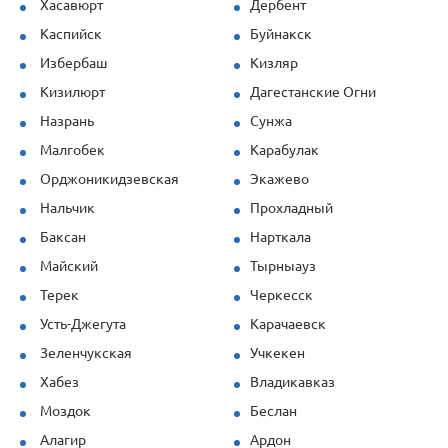
Хасавюрт
Дербент
Каспийск
Буйнакск
Избербаш
Кизляр
Кизилюрт
Дагестанские Огни
Назрань
Сунжа
Малгобек
Карабулак
Орджоникидзевская
Экажево
Нальчик
Прохладный
Баксан
Нарткала
Майский
Тырныауз
Терек
Черкесск
Усть-Джегута
Карачаевск
Зеленчукская
Учкекен
Хабез
Владикавказ
Моздок
Беслан
Алагир
Ардон