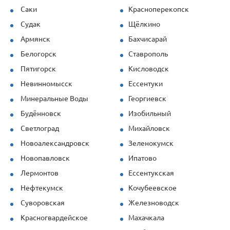
Саки
Красноперекопск
Судак
Щёлкино
Армянск
Бахчисарай
Белогорск
Ставрополь
Пятигорск
Кисловодск
Невинномысск
Ессентуки
Минеральные Воды
Георгиевск
Будённовск
Изобильный
Светлоград
Михайловск
Новоалександровск
Зеленокумск
Новопавловск
Ипатово
Лермонтов
Ессентукская
Нефтекумск
Кочубеевское
Суворовская
Железноводск
Красногвардейское
Махачкала