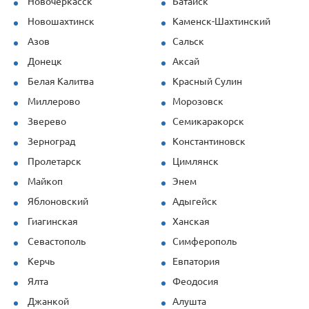
Новочеркасск
Батайск
Новошахтинск
Каменск-Шахтинский
Азов
Сальск
Донецк
Аксай
Белая Калитва
Красный Сулин
Миллерово
Морозовск
Зверево
Семикаракорск
Зерноград
Константиновск
Пролетарск
Цимлянск
Майкоп
Энем
Яблоновский
Адыгейск
Гиагинская
Ханская
Севастополь
Симферополь
Керчь
Евпатория
Ялта
Феодосия
Джанкой
Алушта